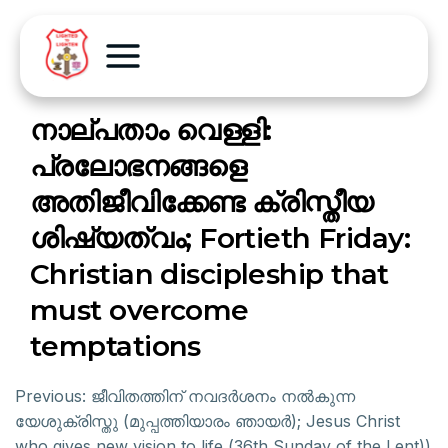
നാല്പതാം വെള്ളി:
പ്രലോഭനങ്ങളെ
അതിജീവിക്കേണ്ട ക്രിസ്തീയ
ശിഷ്യത്വം; Fortieth Friday:
Christian discipleship that
must overcome
temptations
Previous:
ജീവിതത്തിന് നവദര്‍ശനം നല്‍കുന്ന
യേശുക്രിസ്തു (മുപ്പത്തിയാരം ഞായര്‍); Jesus Christ
who gives new vision to life (36th Sunday of the Lent))