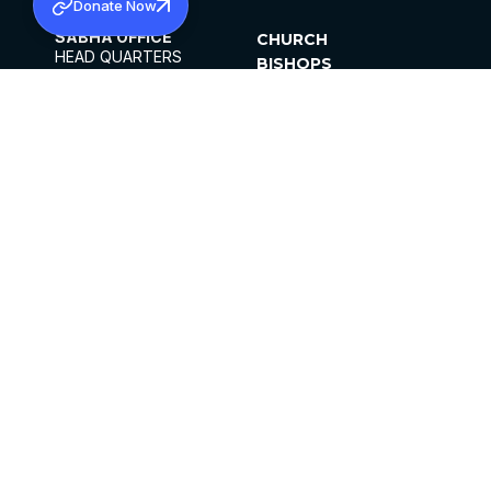
Donate Now
SABHA OFFICE
CHURCH
HEAD QUARTERS
BISHOPS
MAR THOMA CHURCH,
CLERGY
THIRUVALLA,
PARISHES
KERALAM, INDIA 689101
OFFICE HOURS
DIOCESES
10:00 AM TO 5:00 PM
ORGANISATIONS
EXCEPTS 4TH
INSTITUTIONS
SATURDAY
PUBLICATIONS
FCRA
PRIVACY POLICY
CONTACT US
©2026 MALANKARA MAR THOMA SYRIAN
CHURCH
ALL RIGHTS RESERVED.
FACEBOOK