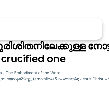
രിശിതനിലേക്കുള്ള നോട്
 crucified one
ം; The Embodiment of the Word
യേശുക്രിസ്തു (നോമ്പിലെ 5-ാം ഞായർ); Jesus Christ who g