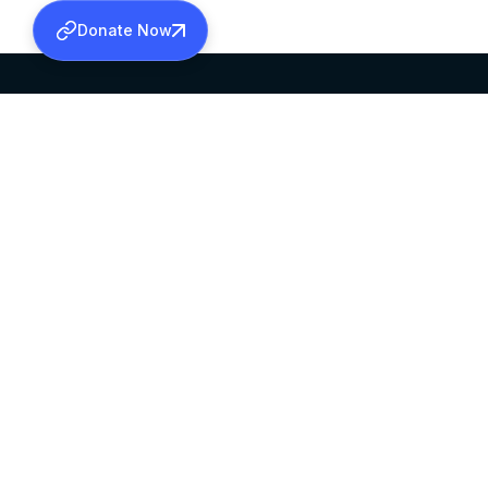
Donate Now
SABHA OFFICE
OFFICE HOURS
HEAD QUARTERS
10:00 AM TO 5:
MAR THOMA CHURCH,
EXCEPTS 4TH S
THIRUVALLA,
KERALAM, INDIA 689101
©2026 MALANKARA MAR THOMA SYRIAN C
ALL RIGHTS RESERVED.