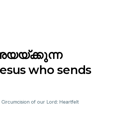
യ്ക്കുന്ന
 Jesus who sends
cumcision of our Lord: Heartfelt