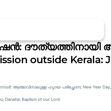
ൻ: ദൗത്യത്തിനായി അയ
ission outside Kerala:
നാൾ: ആത്മാവിനാലുള്ള ഹൃദയ പരിച്ഛേദന; New Year Day, Cir
ാ; Danaha: Baptism of our Lord