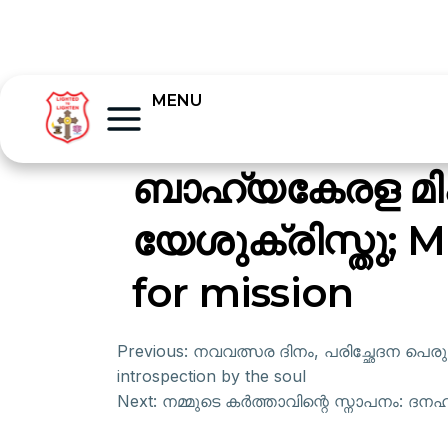
MENU
ബാഹ്യകേരള മിഷ
യേശുക്രിസ്തു; M
for mission
Previous:
നവവത്സര ദിനം, പരിച്ഛേദന പെരുന്
introspection by the soul
Next:
നമ്മുടെ കര്‍ത്താവിന്റെ സ്നാപനം: ദനഹ