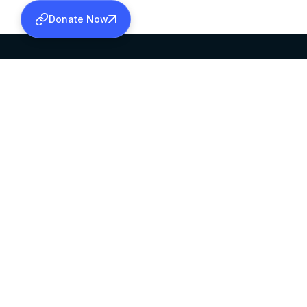
Donate Now
SABHA OFFICE
OFFICE HOURS
HEAD QUARTERS
10:00 AM TO 5:
MAR THOMA CHURCH,
EXCEPTS 4TH S
THIRUVALLA,
KERALAM, INDIA 689101
©2026 MALANKARA MAR THOMA SYRIAN C
ALL RIGHTS RESERVED.