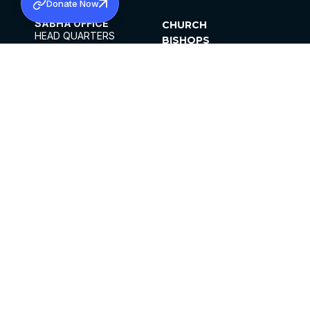
Donate Now
SABHA OFFICE
CHURCH
HEAD QUARTERS
BISHOPS
MAR THOMA CHURCH,
CLERGY
THIRUVALLA,
PARISHES
KERALAM, INDIA 689101
OFFICE HOURS
DIOCESES
10:00 AM TO 5:00 PM
ORGANISATIONS
EXCEPTS 4TH
INSTITUTIONS
SATURDAY
PUBLICATIONS
FCRA
PRIVACY POLICY
CONTACT US
©2026 MALANKARA MAR THOMA SYRIAN
CHURCH
ALL RIGHTS RESERVED.
FACEBOOK