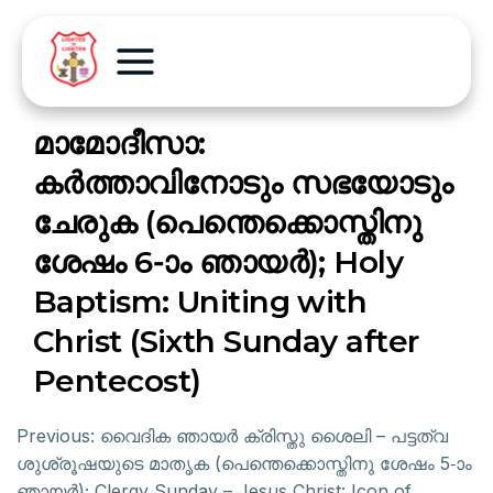
മാമോദീസാ:
കർത്താവിനോടും സഭയോടും
ചേരുക (പെന്തെക്കൊസ്തിനു
ശേഷം 6-ാം ഞായർ); Holy
Baptism: Uniting with
Christ (Sixth Sunday after
Pentecost)
Previous:
വൈദിക ഞായർ ക്രിസ്തു ശൈലി – പട്ടത്വ
ശുശ്രൂഷയുടെ മാതൃക (പെന്തെക്കൊസ്തിനു ശേഷം 5-ാം
ഞായർ); Clergy Sunday – Jesus Christ: Icon of