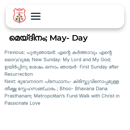
മെയ്ദിനം; May- Day
Previous:
പുതുഞായർ: എന്റെ കർത്താവും എന്റെ
ദൈവവുമേ; New Sunday: My Lord and My God;
ഉയിർപ്പിനു ശേഷം ഒന്നാം ഞായർ- First Sunday after
Resurrection
Next:
ഭൂഭവനദാന പ്രസ്ഥാനം- ക്രിസ്തുവിനൊപ്പമുള്ള
തീക്ഷ്ണ സ്നേഹസഞ്ചാരം ; Bhoo- Bhavana Dana
Prasthanam; Metropolitan’s Fund Walk with Christ in
Passionate Love