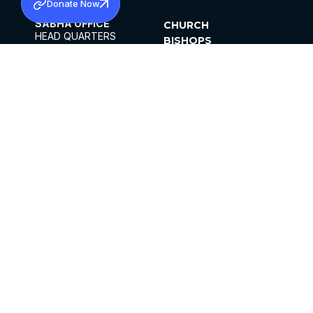
Donate Now
SABHA OFFICE
CHURCH
HEAD QUARTERS
BISHOPS
MAR THOMA CHURCH,
CLERGY
THIRUVALLA,
PARISHES
KERALAM, INDIA 689101
OFFICE HOURS
DIOCESES
10:00 AM TO 5:00 PM
ORGANISATIONS
EXCEPTS 4TH
INSTITUTIONS
SATURDAY
PUBLICATIONS
FCRA
PRIVACY POLICY
CONTACT US
©2026 MALANKARA MAR THOMA SYRIAN
CHURCH
ALL RIGHTS RESERVED.
FACEBOOK