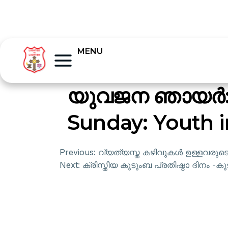
MENU
യുവജന ഞായർ: 
Sunday: Youth in
Previous:
വ്യത്യസ്ത കഴിവുകൾ ഉള്ളവരുടെ ദ
Next:
ക്രിസ്തീയ കുടുംബ പ്രതിഷ്ഠാ ദിനം -കു