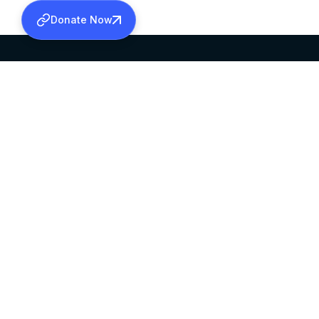
Donate Now
SABHA OFFICE
OFFICE HOURS
HEAD QUARTERS
10:00 AM TO 5:
MAR THOMA CHURCH,
EXCEPTS 4TH S
THIRUVALLA,
KERALAM, INDIA 689101
©2026 MALANKARA MAR THOMA SYRIAN C
ALL RIGHTS RESERVED.