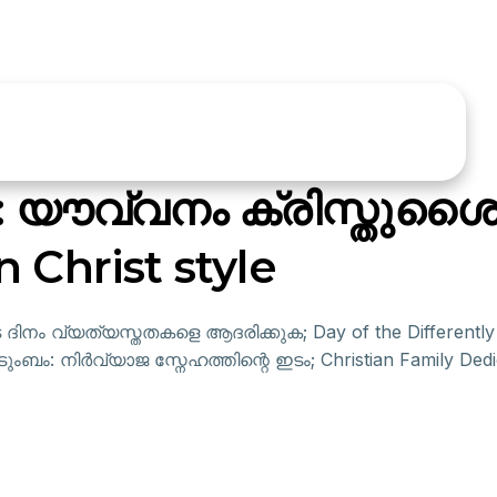
യൗവ്വനം ക്രിസ്തുശൈ
 Christ style
ിനം വ്യത്യസ്തതകളെ ആദരിക്കുക; Day of the Differently A
ടുംബം: നിർവ്യാജ സ്നേഹത്തിന്റെ ഇടം; Christian Family Dedic