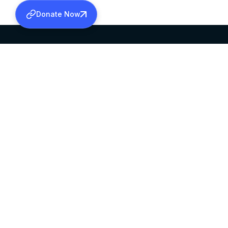
Donate Now
SABHA OFFICE
OFFICE HOURS
HEAD QUARTERS
10:00 AM TO 5:
MAR THOMA CHURCH,
EXCEPTS 4TH S
THIRUVALLA,
KERALAM, INDIA 689101
©2026 MALANKARA MAR THOMA SYRIAN C
ALL RIGHTS RESERVED.