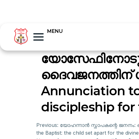
MENU
യോസേഫിനോടുള്
ദൈവജനത്തിന് ശ
Annunciation to
discipleship fo
Previous:
യോഹന്നാൻ സ്നാപകന്റെ ജനനം: ദൈവ
the Baptist: the child set apart for the divi