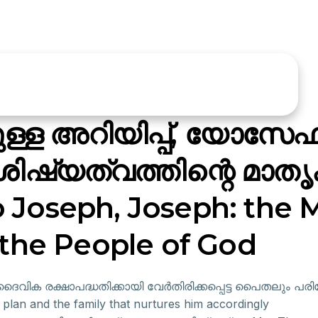
ള അറിയിപ്പ്, യോസേഫ്
ിഷ്യത്വത്തിന്റെ മാതൃ
 Joseph, Joseph: the 
r the People of God
ിക രക്ഷാപദ്ധതിക്കായി വേർതിരിക്കപ്പെട്ട പൈതലും പരിപോഷ
ne plan and the family that nurtures him accordingly