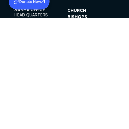
Donate Now
SABHA OFFICE
CHURCH
HEAD QUARTERS
BISHOPS
MAR THOMA CHURCH,
CLERGY
THIRUVALLA,
PARISHES
KERALAM, INDIA 689101
OFFICE HOURS
DIOCESES
10:00 AM TO 5:00 PM
ORGANISATIONS
EXCEPTS 4TH
INSTITUTIONS
SATURDAY
PUBLICATIONS
FCRA
PRIVACY POLICY
CONTACT US
©2026 MALANKARA MAR THOMA SYRIAN
CHURCH
ALL RIGHTS RESERVED.
FACEBOOK