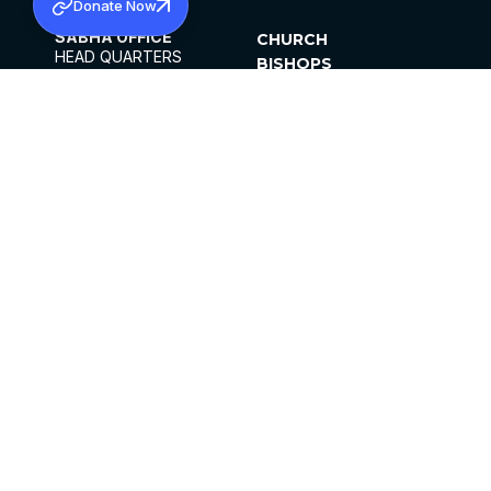
Donate Now
SABHA OFFICE
CHURCH
HEAD QUARTERS
BISHOPS
MAR THOMA CHURCH,
CLERGY
THIRUVALLA,
PARISHES
KERALAM, INDIA 689101
OFFICE HOURS
DIOCESES
10:00 AM TO 5:00 PM
ORGANISATIONS
EXCEPTS 4TH
INSTITUTIONS
SATURDAY
PUBLICATIONS
FCRA
PRIVACY POLICY
CONTACT US
©2026 MALANKARA MAR THOMA SYRIAN
CHURCH
ALL RIGHTS RESERVED.
FACEBOOK