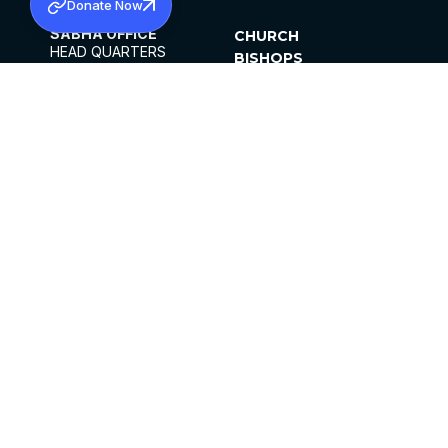
Donate Now
SABHA OFFICE
CHURCH
HEAD QUARTERS
BISHOPS
MAR THOMA CHURCH,
CLERGY
THIRUVALLA,
PARISHES
KERALAM, INDIA 689101
OFFICE HOURS
DIOCESES
10:00 AM TO 5:00 PM
ORGANISATIONS
EXCEPTS 4TH
INSTITUTIONS
SATURDAY
PUBLICATIONS
FCRA
PRIVACY POLICY
CONTACT US
©2026 MALANKARA MAR THOMA SYRIAN
CHURCH
ALL RIGHTS RESERVED.
FACEBOOK