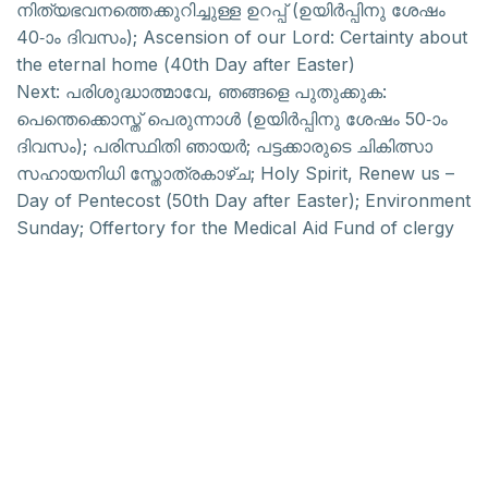
നിത്യഭവനത്തെക്കുറിച്ചുള്ള ഉറപ്പ് (ഉയിർപ്പിനു ശേഷം
40-ാം ദിവസം); Ascension of our Lord: Certainty about
the eternal home (40th Day after Easter)
Next:
പരിശുദ്ധാത്മാവേ, ഞങ്ങളെ പുതുക്കുക:
പെന്തെക്കൊസ്ത് പെരുന്നാൾ (ഉയിർപ്പിനു ശേഷം 50-ാം
ദിവസം); പരിസ്ഥിതി ഞായർ; പട്ടക്കാരുടെ ചികിത്സാ
സഹായനിധി സ്തോത്രകാഴ്ച; Holy Spirit, Renew us –
Day of Pentecost (50th Day after Easter); Environment
Sunday; Offertory for the Medical Aid Fund of clergy