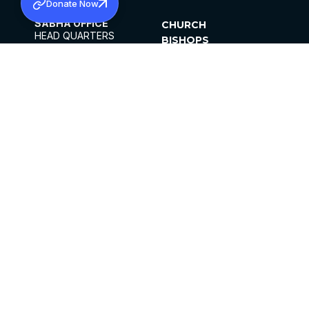
Donate Now
SABHA OFFICE
CHURCH
HEAD QUARTERS
BISHOPS
MAR THOMA CHURCH,
CLERGY
THIRUVALLA,
PARISHES
KERALAM, INDIA 689101
OFFICE HOURS
DIOCESES
10:00 AM TO 5:00 PM
ORGANISATIONS
EXCEPTS 4TH
INSTITUTIONS
SATURDAY
PUBLICATIONS
FCRA
PRIVACY POLICY
CONTACT US
©2026 MALANKARA MAR THOMA SYRIAN
CHURCH
ALL RIGHTS RESERVED.
FACEBOOK