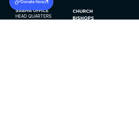
Donate Now
SABHA OFFICE
CHURCH
HEAD QUARTERS
BISHOPS
MAR THOMA CHURCH,
CLERGY
THIRUVALLA,
PARISHES
KERALAM, INDIA 689101
OFFICE HOURS
DIOCESES
10:00 AM TO 5:00 PM
ORGANISATIONS
EXCEPTS 4TH
INSTITUTIONS
SATURDAY
PUBLICATIONS
FCRA
PRIVACY POLICY
CONTACT US
©2026 MALANKARA MAR THOMA SYRIAN
CHURCH
ALL RIGHTS RESERVED.
FACEBOOK