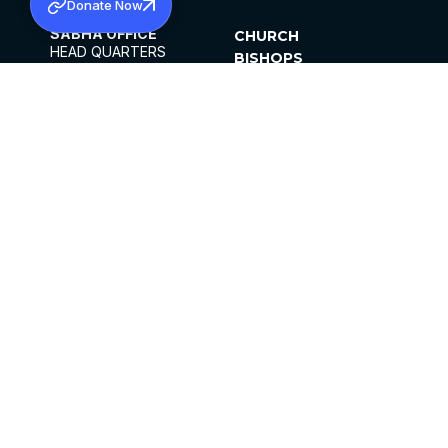
Donate Now
SABHA OFFICE
CHURCH
HEAD QUARTERS
BISHOPS
MAR THOMA CHURCH,
CLERGY
THIRUVALLA,
PARISHES
KERALAM, INDIA 689101
OFFICE HOURS
DIOCESES
10:00 AM TO 5:00 PM
ORGANISATIONS
EXCEPTS 4TH
INSTITUTIONS
SATURDAY
PUBLICATIONS
FCRA
PRIVACY POLICY
CONTACT US
©2026 MALANKARA MAR THOMA SYRIAN
CHURCH
ALL RIGHTS RESERVED.
FACEBOOK