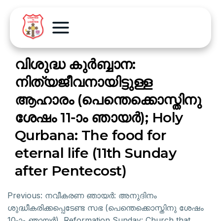
വിശുദ്ധ കുർബ്ബാന:
നിത്യജീവനായിട്ടുള്ള
ആഹാരം (പെന്തെക്കൊസ്തിനു
ശേഷം 11-ാം ഞായർ); Holy
Qurbana: The food for
eternal life (11th Sunday
after Pentecost)
Previous:
നവീകരണ ഞായർ: അനുദിനം
ശുദ്ധീകരിക്കപ്പെടേണ്ട സഭ (പെന്തെക്കൊസ്തിനു ശേഷം
10-ാം ഞായർ), Reformation Sunday: Church that