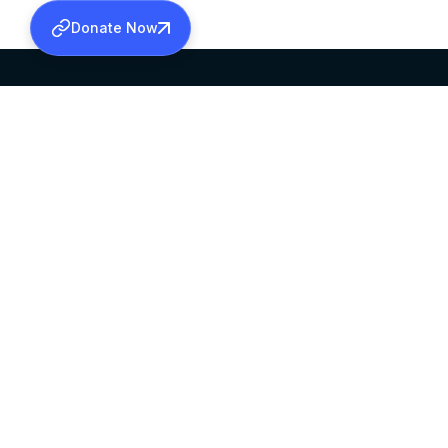
Donate Now
SABHA OFFICE
OFFICE HOURS
HEAD QUARTERS
10:00 AM TO 5:
MAR THOMA CHURCH,
EXCEPTS 4TH S
THIRUVALLA,
KERALAM, INDIA 689101
©2026 MALANKARA MAR THOMA SYRIAN C
ALL RIGHTS RESERVED.