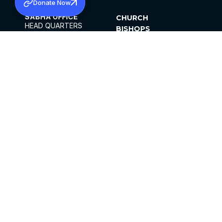
Donate Now
SABHA OFFICE
CHURCH
HEAD QUARTERS
BISHOPS
MAR THOMA CHURCH,
CLERGY
THIRUVALLA,
PARISHES
KERALAM, INDIA 689101
OFFICE HOURS
DIOCESES
10:00 AM TO 5:00 PM
ORGANISATIONS
EXCEPTS 4TH
INSTITUTIONS
SATURDAY
PUBLICATIONS
FCRA
PRIVACY POLICY
CONTACT US
©2026 MALANKARA MAR THOMA SYRIAN
CHURCH
ALL RIGHTS RESERVED.
FACEBOOK