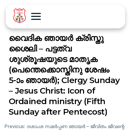
വൈദിക ഞായർ ക്രിസ്തു
ശൈലി – പട്ടത്വ
ശുശ്രൂഷയുടെ മാതൃക
(പെന്തെക്കൊസ്തിനു ശേഷം
5-ാം ഞായർ); Clergy Sunday
– Jesus Christ: Icon of
Ordained ministry (Fifth
Sunday after Pentecost)
Previous:
ദശാംശ സമർപ്പണ ഞായർ – ജീവിതം ജീവന്റെ