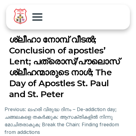
ശ്ലീഹാ നോമ്പ് വീടൽ;
Conclusion of apostles’
Lent; പത്രൊസ്/പൗലൊസ്
ശ്ലീഹന്മാരുടെ നാൾ; The
Day of Apostles St. Paul
and St. Peter
Previous:
ലഹരി വിരുദ്ധ ദിനം – De-addiction day;
ചങ്ങലകളെ തകർക്കുക: ആസക്തികളിൽ നിന്നു
മോചിതരാകുക; Break the Chain: Finding freedom
from addictions