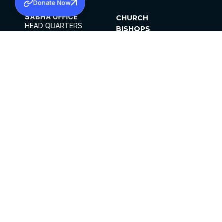
Donate Now
SABHA OFFICE
CHURCH
HEAD QUARTERS
BISHOPS
MAR THOMA CHURCH,
CLERGY
THIRUVALLA,
PARISHES
KERALAM, INDIA 689101
OFFICE HOURS
DIOCESES
10:00 AM TO 5:00 PM
ORGANISATIONS
EXCEPTS 4TH
INSTITUTIONS
SATURDAY
PUBLICATIONS
FCRA
PRIVACY POLICY
CONTACT US
©2026 MALANKARA MAR THOMA SYRIAN
CHURCH
ALL RIGHTS RESERVED.
FACEBOOK