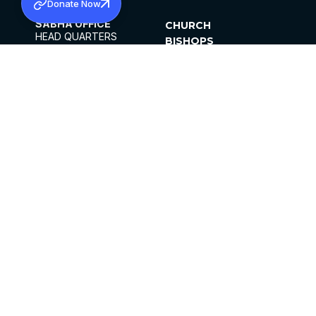
Donate Now
SABHA OFFICE
CHURCH
HEAD QUARTERS
BISHOPS
MAR THOMA CHURCH,
CLERGY
THIRUVALLA,
PARISHES
KERALAM, INDIA 689101
OFFICE HOURS
DIOCESES
10:00 AM TO 5:00 PM
ORGANISATIONS
EXCEPTS 4TH
INSTITUTIONS
SATURDAY
PUBLICATIONS
FCRA
PRIVACY POLICY
CONTACT US
©2026 MALANKARA MAR THOMA SYRIAN
CHURCH
ALL RIGHTS RESERVED.
FACEBOOK