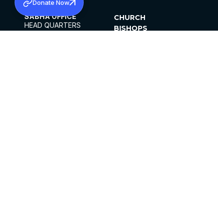
Donate Now
SABHA OFFICE
CHURCH
HEAD QUARTERS
BISHOPS
MAR THOMA CHURCH,
CLERGY
THIRUVALLA,
PARISHES
KERALAM, INDIA 689101
OFFICE HOURS
DIOCESES
10:00 AM TO 5:00 PM
ORGANISATIONS
EXCEPTS 4TH
INSTITUTIONS
SATURDAY
PUBLICATIONS
FCRA
PRIVACY POLICY
CONTACT US
©2026 MALANKARA MAR THOMA SYRIAN
CHURCH
ALL RIGHTS RESERVED.
FACEBOOK