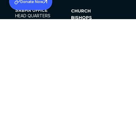
Donate Now
SABHA OFFICE
CHURCH
HEAD QUARTERS
BISHOPS
MAR THOMA CHURCH,
CLERGY
THIRUVALLA,
PARISHES
KERALAM, INDIA 689101
OFFICE HOURS
DIOCESES
10:00 AM TO 5:00 PM
ORGANISATIONS
EXCEPT 4TH
INSTITUTIONS
SATURDAY
PUBLICATIONS
FCRA
PRIVACY POLICY
CONTACT US
©2026 MALANKARA MAR THOMA SYRIAN
CHURCH
ALL RIGHTS RESERVED.
FACEBOOK