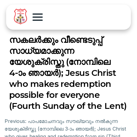
സകലർക്കും വീണ്ടെടുപ്പ്
സാധ്യമാക്കുന്ന
യേശുക്രിസ്തു (നോമ്പിലെ
4-ാം ഞായർ); Jesus Christ
who makes redemption
possible for everyone
(Fourth Sunday of the Lent)
Previous:
പാപമോചനവും സൗഖ്യവും നൽകുന്ന
യേശുക്രിസ്തു (നോമ്പിലെ 3-ാം ഞായർ); Jesus Christ
who gives healing and redemption from sin (Third