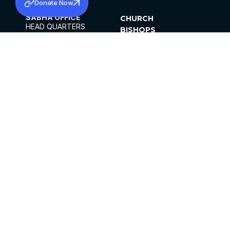
Donate Now
SABHA OFFICE
CHURCH
HEAD QUARTERS
BISHOPS
MAR THOMA CHURCH,
CLERGY
THIRUVALLA,
PARISHES
KERALAM, INDIA 689101
OFFICE HOURS
DIOCESES
10:00 AM TO 5:00 PM
ORGANISATIONS
EXCEPTS 4TH
INSTITUTIONS
SATURDAY
PUBLICATIONS
FCRA
PRIVACY POLICY
CONTACT US
©2026 MALANKARA MAR THOMA SYRIAN
CHURCH
ALL RIGHTS RESERVED.
FACEBOOK