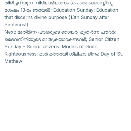
തിരിച്ചറിയുന്ന വിദ്യാഭ്യാസം (പെന്തെക്കൊസ്തിനു
ശേഷം 13-ാം ഞായർ); Education Sunday: Education
that discerns divine purpose (13th Sunday after
Pentecost)
Next:
മുതിർന്ന പൗരരുടെ ഞായർ: മുതിർന്ന പൗരർ:
ദൈവനീതിയുടെ മാതൃകയാകേണ്ടവർ; Senior Citizen
Sunday – Senior citizens: Models of God’s
Righteousness; മാർ മത്തായി ശ്ലീഹാ ദിനം: Day of St.
Mathew