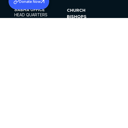
Donate Now
SABHA OFFICE
CHURCH
HEAD QUARTERS
BISHOPS
MAR THOMA CHURCH,
CLERGY
THIRUVALLA,
PARISHES
KERALAM, INDIA 689101
OFFICE HOURS
DIOCESES
10:00 AM TO 5:00 PM
ORGANISATIONS
EXCEPTS 4TH
INSTITUTIONS
SATURDAY
PUBLICATIONS
FCRA
PRIVACY POLICY
CONTACT US
©2026 MALANKARA MAR THOMA SYRIAN
CHURCH
ALL RIGHTS RESERVED.
FACEBOOK