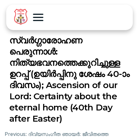
സ്വർഗ്ഗാരോഹണ
പെരുന്നാൾ:
നിത്യഭവനത്തെക്കുറിച്ചുള്ള
ഉറപ്പ് (ഉയിർപ്പിനു ശേഷം 40-ാം
ദിവസം); Ascension of our
Lord: Certainty about the
eternal home (40th Day
after Easter)
Previous:
ദിവ്യസംഗീത ഞായർ: ജീവിതത്തെ