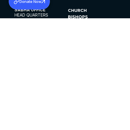
Donate Now
SABHA OFFICE
CHURCH
HEAD QUARTERS
BISHOPS
MAR THOMA CHURCH,
CLERGY
THIRUVALLA,
PARISHES
KERALAM, INDIA 689101
OFFICE HOURS
DIOCESES
10:00 AM TO 5:00 PM
ORGANISATIONS
EXCEPTS 4TH
INSTITUTIONS
SATURDAY
PUBLICATIONS
FCRA
PRIVACY POLICY
CONTACT US
©2026 MALANKARA MAR THOMA SYRIAN
CHURCH
ALL RIGHTS RESERVED.
FACEBOOK