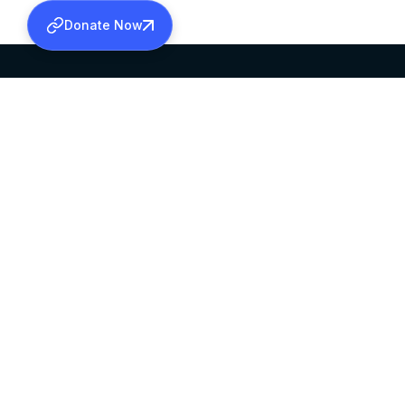
Donate Now
SABHA OFFICE
OFFICE HOURS
HEAD QUARTERS
10:00 AM TO 5:
MAR THOMA CHURCH,
EXCEPTS 4TH S
THIRUVALLA,
KERALAM, INDIA 689101
©2026 MALANKARA MAR THOMA SYRIAN C
ALL RIGHTS RESERVED.