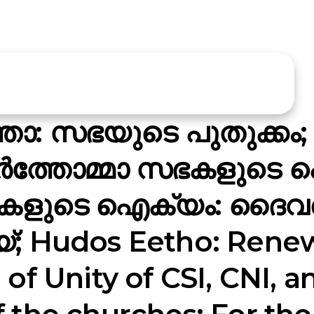
: സഭയുടെ പുതുക്കം
ത്തോമ്മാ സഭകളുടെ ഐ
ളുടെ ഐക്യം: ദൈവര
്; Hudos Eetho: Renew
l of Unity of CSI, CNI,