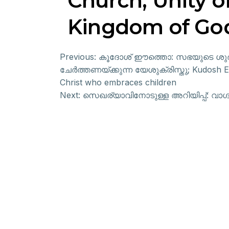
Church, Unity o
Kingdom of Go
Previous:
കൂദോശ് ഈത്തൊ: സഭയുടെ ശുദ്
ചേർത്തണയ്ക്കുന്ന യേശുക്രിസ്തു; Kudosh Eet
Christ who embraces children
Next:
സെഖര്യാവിനോടുള്ള അറിയിപ്പ്: വാഗ്ദത