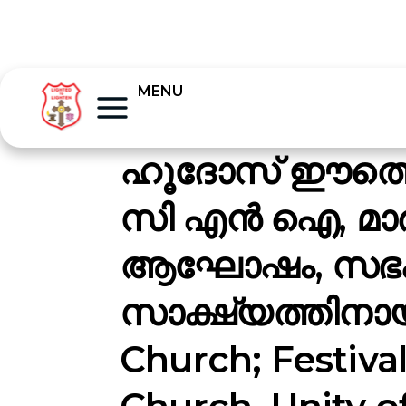
MENU
ഹൂദോസ് ഈത്തൊ
സി എൻ ഐ, മാർ
ആഘോഷം, സഭക
സാക്ഷ്യത്തിനായ
Church; Festiva