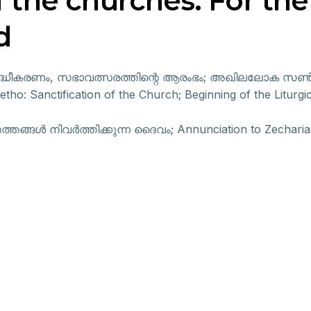
f the churches: For the
d
ധീകരണം, സഭാവത്സരത്തിന്റെ ആരംഭം; അഖിലലോക സൺഡേ
ho: Sanctification of the Church; Beginning of the Liturg
്തങ്ങൾ നിവർത്തിക്കുന്ന ദൈവം; Annunciation to Zechariah