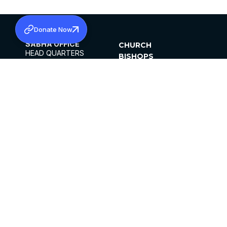
Donate Now
SABHA OFFICE
CHURCH
HEAD QUARTERS
BISHOPS
MAR THOMA CHURCH,
CLERGY
THIRUVALLA,
PARISHES
KERALAM, INDIA 689101
OFFICE HOURS
DIOCESES
10:00 AM TO 5:00 PM
ORGANISATIONS
EXCEPTS 4TH
INSTITUTIONS
SATURDAY
PUBLICATIONS
FCRA
PRIVACY POLICY
CONTACT US
©2026 MALANKARA MAR THOMA SYRIAN
CHURCH