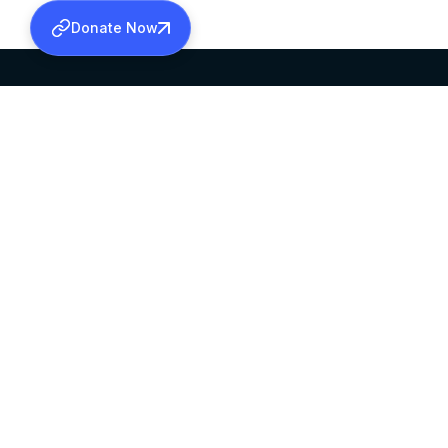
Donate Now
SABHA OFFICE
OFFICE HOURS
HEAD QUARTERS
10:00 AM TO 5:
MAR THOMA CHURCH,
EXCEPTS 4TH S
THIRUVALLA,
KERALAM, INDIA 689101
©2026 MALANKARA MAR THOMA SYRIAN C
ALL RIGHTS RESERVED.