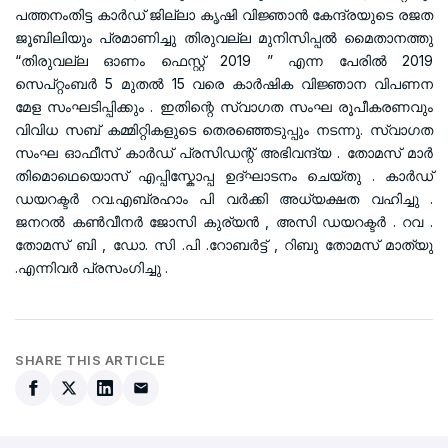
പത്തനംതിട്ട കാർഡ് ജില്ലാ കൃഷി വിജ്ഞാൻ കേന്ദ്രയുടെ രജത
ജൂബിലിയും പ്രമാണിച്ചു തിരുവല്ല മുനിസിപ്പൽ മൈതാനത്തു
“തിരുവല്ല ഓണം ഫെസ്റ്റ് 2019 ” എന്ന പേരിൽ 2019
സെപ്റ്റംബർ 5 മുതൽ 15 വരെ കാർഷിക വിജ്ഞാന വിപണന
മേള സംഘടിപ്പിക്കും . ഇതിന്റെ സ്വാഗത സംഘ രൂപീകരണവും
വിവിധ സബ് കമ്മിറ്റികളുടെ തെരഞ്ഞെടുപ്പും നടന്നു. സ്വാഗത
സംഘ ഓഫീസ് കാർഡ് പ്രസിഡന്റ് അഭിവന്ദ്യ . തോമസ് മാർ
തിമൊഥെയൊസ്‌ എപ്പിസ്കോപ്പ ഉദ്‌ഘാടനം ചെയ്തു . കാർഡ്
ഡയറക്ടർ റവ.എബ്രഹാം പി വർക്കി അധ്യക്ഷത വഹിച്ചു .
ജനറൽ കൺവീനർ ജോസി കുര്യൻ , അസി ഡയറക്ടർ . റവ .
തോമസ് ബി , ഡോ. സി .പി .റോബർട്ട് , റിബു തോമസ് മാത്യു
.എന്നിവർ പ്രസംഗിച്ചു .
SHARE THIS ARTICLE