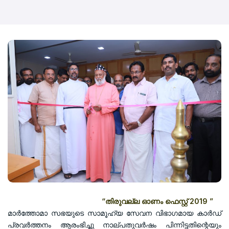
“തിരുവല്ല ഓണം ഫെസ്റ്റ് 2019 ”
മാർത്തോമാ സഭയുടെ സാമൂഹ്യ സേവന വിഭാഗമായ കാർഡ്
പ്രവർത്തനം ആരംഭിച്ചു നാല്പതുവർഷം പിന്നിട്ടതിന്റെയും