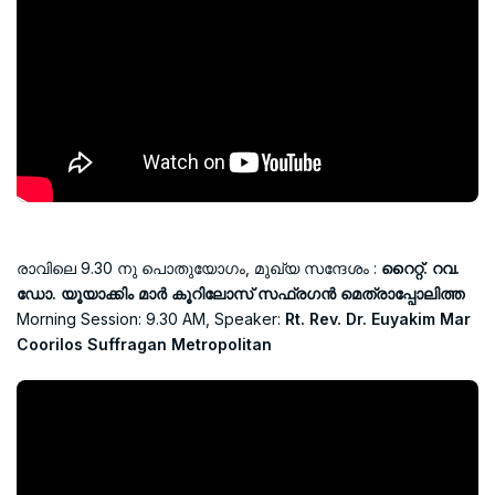
രാവിലെ 9.30 നു പൊതുയോഗം, മുഖ്യ സന്ദേശം :
റൈറ്റ്. റവ.
ഡോ. യൂയാക്കിം മാർ കൂറിലോസ് സഫ്രഗൻ മെത്രാപ്പോലിത്ത
Morning Session: 9.30 AM, Speaker:
Rt. Rev. Dr. Euyakim Mar
Coorilos Suffragan Metropolitan