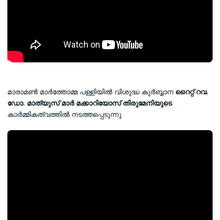
മാരാമൺ മാർത്തോമ്മ പള്ളിയിൽ വിശുദ്ധ കുർബ്ബാന
റൈറ്റ് റവ.
ഡോ. മാത്യുസ് മാർ മക്കാറിയോസ് തിരുമേനിയുടെ
കാർമ്മികത്വത്തിൽ നടത്തപ്പെടുന്നു