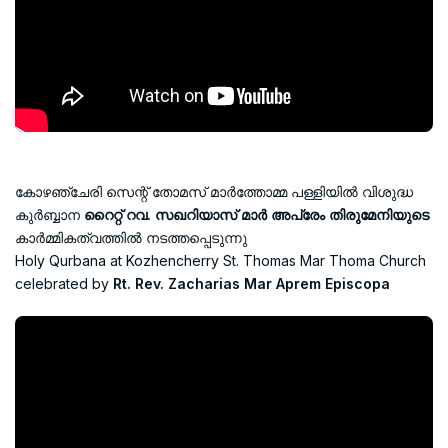
കോഴഞ്ചേരി സെന്റ് തോമസ് മാർത്തോമ്മ പള്ളിയിൽ വിശുദ്ധ
കുർബ്ബാന
റൈറ്റ് റവ. സഖറിയാസ് മാർ അപ്രേം തിരുമേനിയുടെ
കാർമ്മികത്വത്തിൽ നടത്തപ്പെടുന്നു
Holy Qurbana at Kozhencherry St. Thomas Mar Thoma Church
celebrated by
Rt. Rev. Zacharias Mar Aprem Episcopa