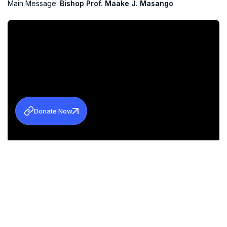
Main Message:
Bishop Prof. Maake J. Masango
Donate Now
യോഗത്തിന്റെ തത്സമയ സംപ്രേഷണം
Mar Thoma Church
Media, MTEA Media, Marthoma Vision Media, DSMC Media