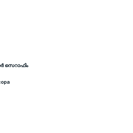
 മാർ സെറാഫിം
copa