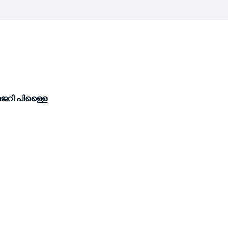
െറി പിള്ളൈ