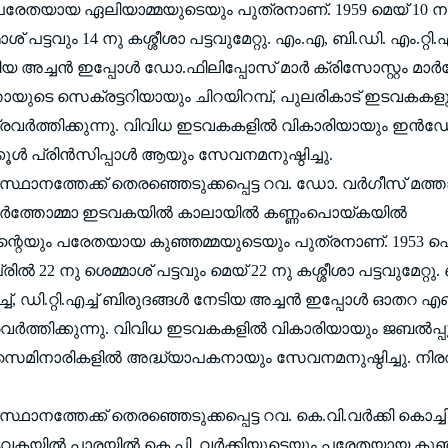
 പരേതയായ ഏലിയാമ്മയുടെയും പുത്രനാണ്. 1959 മെയ് 10 നു ജ
് പട്ടവും 14 നു കശ്ശീശാ പട്ടവുമേറ്റു. എം.എ, ബി.ഡി. എം.റ്റി.എച്ച്
ിയ അച്ചന്‍ ഇപ്പോള്‍ ഡോ.ഫിലിപ്പോസ് മാര്‍ ക്രിസോസ്റ്റം മാര
തായുടെ സെക്രട്ടറിയായും ചിറയിറമ്പ്, പുലരികാട് ഇടവകകള
രവര്‍ത്തിക്കുന്നു. വിവിധ ഇടവകകളില്‍ വികാരിയായും ഇന്‍ഡോ
കൂള്‍ പ്രിന്‍സിപ്പാള്‍ ആയും സേവനമനുഷ്ഠിച്ചു.
‍ സ്ഥാനത്തേക്ക് തെരഞ്ഞെടുക്കപ്പെട്ട റവ. ഡോ. വര്‍ഗീസ് മത്ത
ാര്‍ത്തോമ്മാ ഇടവകയില്‍ കാലായില്‍ കണ്ണംപൊയ്കയില്‍
ന്റെയും പരേതയായ കുഞ്ഞമ്മയുടെയും പുത്രനാണ്. 1953 ഫ
്രില്‍ 22 നു ശെമ്മാശ് പട്ടവും മെയ് 22 നു കശ്ശീശാ പട്ടവുമേറ്റ
എച്ച്, ഡി.റ്റി.എച്ച് ബിരുദങ്ങള്‍ നേടിയ അച്ചന്‍ ഇപ്പോള്‍ ഓ
ര്‍ത്തിക്കുന്നു. വിവിധ ഇടവകകളില്‍ വികാരിയായും ജബല്‍പ്പൂര
സെമിനാരികളില്‍ അദ്ധ്യാപകനായും സേവനമനുഷ്ഠിച്ചു. നിരവധ
 സ്ഥാനത്തേക്ക് തെരഞ്ഞെടുക്കപ്പെട്ട റവ. കെ.വി.വര്‍ക്കി കൊച്ചി
ഇടവകയില്‍ പാരയില്‍ കെ.പി. വര്‍ക്കിയുടെയും പരേതയായ കു