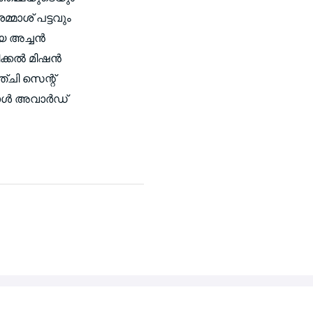
െമ്മാശ് പട്ടവും
യ അച്ചന്‍
കല്‍ മിഷന്‍
്ചി സെന്റ്
ാള്‍ അവാര്‍ഡ്