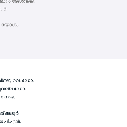
ന്‍ ജോര്‍ജ്ജ്,
, 9
ഡല യോഗം
്‍ജ്ജ്, റവ. ഡോ.
 തിരുവല്ല ഡോ.
ന്ന സഭാ
ജ് അടൂര്‍
യ പി.എന്‍.