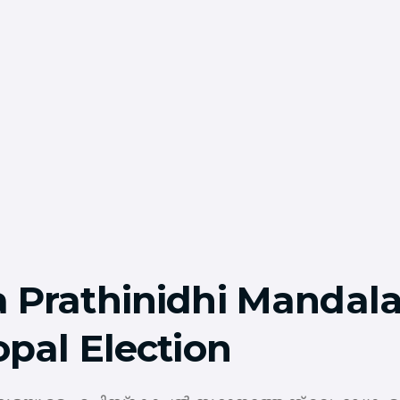
 Prathinidhi Mandal
opal Election