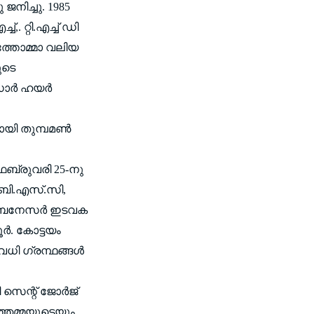
നിച്ചു. 1985
,. റ്റി.എച്ച് ഡി
്‍ത്തോമ്മാ വലിയ
ുടെ
ര്‍ ഹയര്‍
ായി തുമ്പമണ്‍
െബ്രുവരി 25-നു
ു. ബി.എസ്.സി,
തറ എബനേസര്‍ ഇടവക
്‍. കോട്ടയം
ി ഗ്രന്ഥങ്ങള്‍
 സെന്റ് ജോര്‍ജ്
ഞ്ഞമ്മയുടെയും