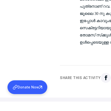
പുത്രനാണ് റവ. കെ.
ജൂലൈ 30 നു കശ്ശ
ഇപ്പോള്‍ കാവും
സെക്രട്ടറിയായും
തോമസ് സ്‌ക്കൂള്‍
ഉള്‍പ്പെടെയുള്ള അ
SHARE THIS ACTIVITY
Donate Now
Back to all activities