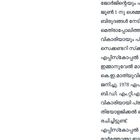
ജോര്‍ജിന്റെയും
ജൂണ്‍ 1 നു ശെമ്മാശ
ബിരുദങ്ങള്‍ നേട
മെത്രാപ്പോലിത്
വികാരിയായും പ്
സെക്കണ്ടറി സ്‌ക്
എപ്പിസ്‌കോപ്പല്
ഇമ്മാനുവേല്‍ മ
കെ.ഇ.മാത്യുവി
ജനിച്ചു. 1978 ഏപ
ബി.ഡി. എം.റ്റി.
വികാരിയായി പ്രവ
തിയോളജിക്കല്‍ 
രചിച്ചിട്ടുണ്ട്.
എപ്പിസ്‌കോപ്പല്‍
മാര്‍ത്തോമ്മാ 