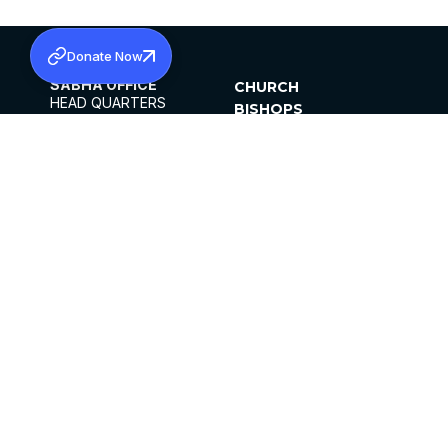
Donate Now
SABHA OFFICE
CHURCH
HEAD QUARTERS
BISHOPS
MAR THOMA CHURCH,
CLERGY
THIRUVALLA,
PARISHES
KERALAM, INDIA 689101
OFFICE HOURS
DIOCESES
10:00 AM TO 5:00 PM
ORGANISATIONS
EXCEPTS 4TH
INSTITUTIONS
SATURDAY
PUBLICATIONS
FCRA
PRIVACY POLICY
CONTACT US
©2026 MALANKARA MAR THOMA SYRIAN
CHURCH