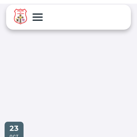
23
OCT