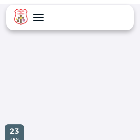
23
JAN