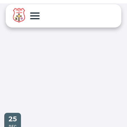
25
DEC