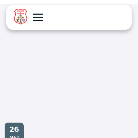
26
MAR