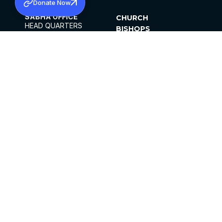
Donate Now
SABHA OFFICE
CHURCH
HEAD QUARTERS
BISHOPS
MAR THOMA CHURCH,
CLERGY
THIRUVALLA,
PARISHES
KERALAM, INDIA 689101
OFFICE HOURS
DIOCESES
10:00 AM TO 5:00 PM
ORGANISATIONS
EXCEPTS 4TH
INSTITUTIONS
SATURDAY
PUBLICATIONS
FCRA
PRIVACY POLICY
CONTACT US
©2026 MALANKARA MAR THOMA SYRIAN
CHURCH
ALL RIGHTS RESERVED.
FACEBOOK